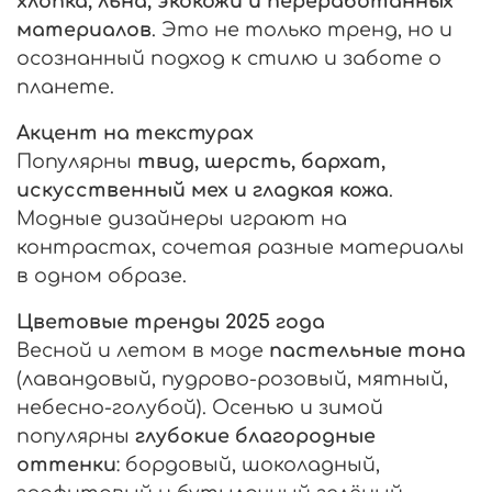
хлопка, льна, экокожи и переработанных
материалов
. Это не только тренд, но и
осознанный подход к стилю и заботе о
планете.
Акцент на текстурах
Популярны
твид, шерсть, бархат,
искусственный мех и гладкая кожа
.
Модные дизайнеры играют на
контрастах, сочетая разные материалы
в одном образе.
Цветовые тренды 2025 года
Весной и летом в моде
пастельные тона
(лавандовый, пудрово-розовый, мятный,
небесно-голубой). Осенью и зимой
популярны
глубокие благородные
оттенки
: бордовый, шоколадный,