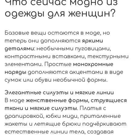
Что сейчас модно из
одежды для женщин?
Базовые вещи остаются в моде, но
теперь они дополняются
яркими
деталями
: необычными пуговицами,
контрастными вставками, текстурными
элементами. Простые
монохромные
наряды
дополняются акцентами в виде
сумок или обуви необычной формы.
Элегантные силуэты и мягкие линии
В моде
женственные формы, струящиеся
ткани и мягкие силуэты
. Платья с
драпировкой, юбки миди, приталенные
жакеты и летящие брюки подчёркивают
естественные линии тела, создавая