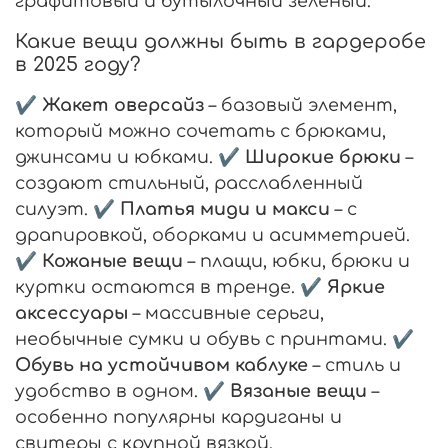
графитовый и бутылочный зелёный.
Какие вещи должны быть в гардеробе
в 2025 году?
✔
Жакет оверсайз
– базовый элемент,
который можно сочетать с брюками,
джинсами и юбками. ✔
Широкие брюки
–
создают стильный, расслабленный
силуэт. ✔
Платья миди и макси
– с
драпировкой, оборками и асимметрией.
✔
Кожаные вещи
– плащи, юбки, брюки и
куртки остаются в тренде. ✔
Яркие
аксессуары
– массивные серьги,
необычные сумки и обувь с принтами. ✔
Обувь на устойчивом каблуке
– стиль и
удобство в одном. ✔
Вязаные вещи
–
особенно популярны кардиганы и
свитеры с крупной вязкой.