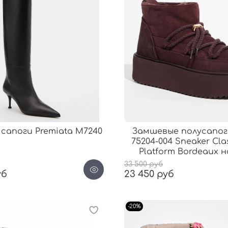
сапоги Premiata М7240
Замшевые полусапоги
75204-004 Sneaker Cla
Platform Bordeaux н
33 500 руб
уб
23 450 руб
-20%