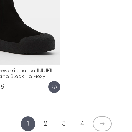
вые ботинки INUIKII
tina Black на меху
уб
1
2
3
4