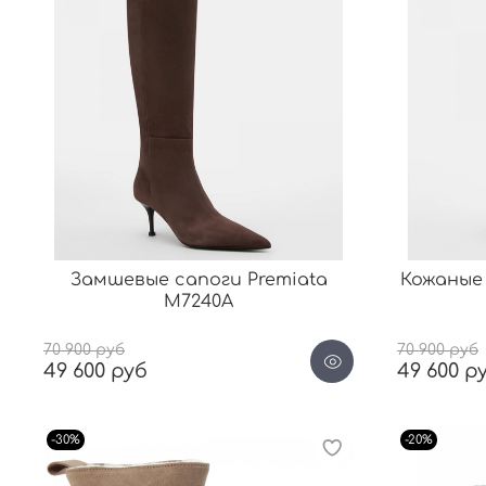
Замшевые сапоги Premiata
Кожаные 
М7240А
70 900 руб
70 900 руб
49 600 руб
49 600 р
-30%
-20%