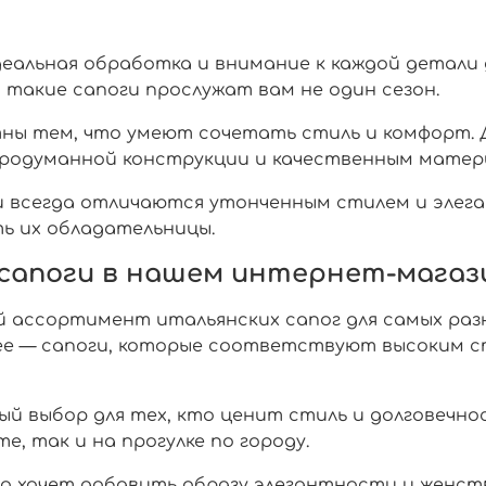
идеальная обработка и внимание к каждой детали
 такие сапоги прослужат вам не один сезон.
тны тем, что умеют сочетать стиль и комфорт. Д
продуманной конструкции и качественным матер
ги всегда отличаются утонченным стилем и эле
ь их обладательницы.
 сапоги в нашем интернет-магаз
 ассортимент итальянских сапог для самых раз
шее — сапоги, которые соответствуют высоким 
й выбор для тех, кто ценит стиль и долговечно
е, так и на прогулке по городу.
то хочет добавить образу элегантности и женст