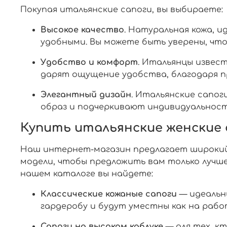
Покупая итальянские сапоги, вы выбираете:
Высокое качество
. Натуральная кожа, 
удобными. Вы можете быть уверены, что
Удобство и комфорт
. Итальянцы извес
дарят ощущение удобства, благодаря 
Элегантный дизайн
. Итальянские сапо
образ и подчеркивают индивидуальност
Купить итальянские женские
Наш интернет-магазин предлагает широкий
модели, чтобы предложить вам только луч
нашем каталоге вы найдете:
Классические кожаные сапоги
— идеальны
гардеробу и будут уместны как на работ
Сапоги на высоком каблуке
— для тех, к