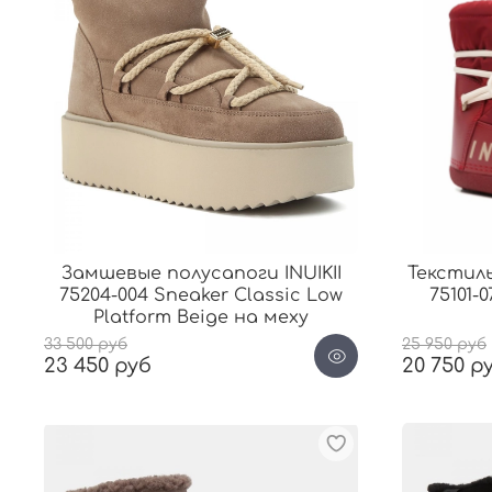
Замшевые полусапоги INUIKII
Текстиль
75204-004 Sneaker Classic Low
75101-
Platform Beige на меху
33 500 руб
25 950 руб
23 450 руб
20 750 р