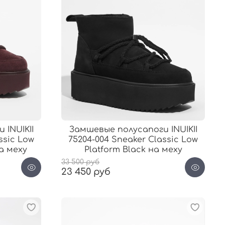
 INUIKII
Замшевые полусапоги INUIKII
ssic Low
75204-004 Sneaker Classic Low
а меху
Platform Black на меху
33 500 руб
23 450 руб