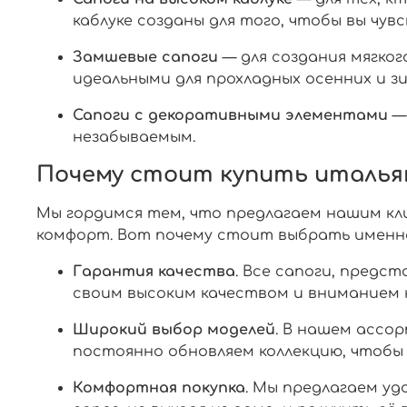
каблуке созданы для того, чтобы вы чув
Замшевые сапоги
— для создания мягког
идеальными для прохладных осенних и зи
Сапоги с декоративными элементами
— 
незабываемым.
Почему стоит купить итальян
Мы гордимся тем, что предлагаем нашим кли
комфорт. Вот почему стоит выбрать именн
Гарантия качества
. Все сапоги, предс
своим высоким качеством и вниманием 
Широкий выбор моделей
. В нашем ассо
постоянно обновляем коллекцию, чтобы в
Комфортная покупка
. Мы предлагаем уд