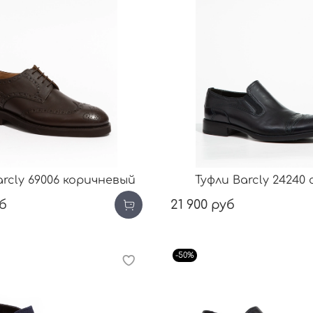
arcly 69006 коричневый
Туфли Barcly 24240
уб
21 900 руб
-50%