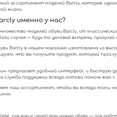
ий ассортимент моделей Barcly, которые идеа
ой жизни.
rcly именно у нас?
 множество моделей обуви Barcly, от классически
бого случая — будь то деловая встреча, прогулка
буви Barcly в нашем магазине изготовлена из вы
ируем, что вы получите продукт, который просл
ин предлагает удобный интерфейс и быструю до
аша служба поддержки всегда готова помочь вам 
ляем наш ассортимент, чтобы вы всегда могли н
инок.
айте, для каких целей вам нужна обувь — для раб