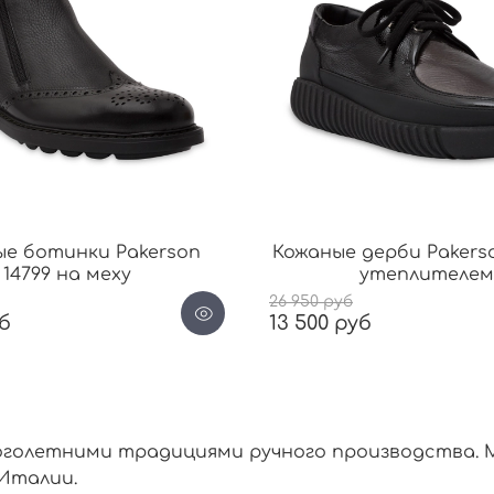
ые ботинки Pakerson
Кожаные дерби Pakerso
14799 на меху
утеплителем
26 950 руб
уб
13 500 руб
ноголетними традициями ручного производства. 
Италии.