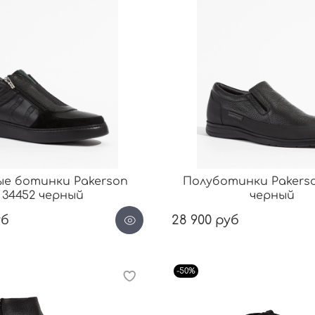
ые ботинки Pakerson
Полуботинки Pakerso
34452 черный
черный
уб
28 900 руб
-50%