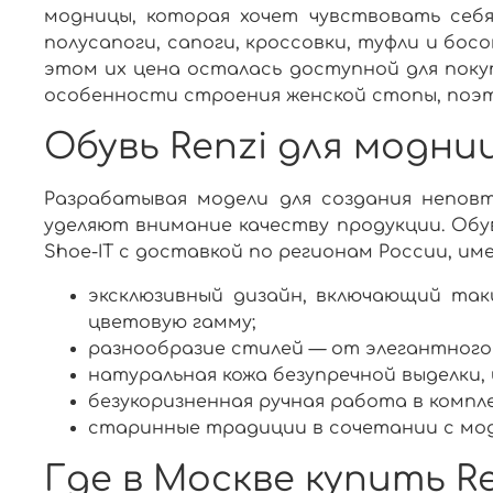
модницы, которая хочет чувствовать себя
полусапоги, сапоги, кроссовки, туфли и босо
этом их
цена
осталась доступной для поку
особенности строения женской стопы, поэт
Обувь Renzi для модни
Разрабатывая модели для создания непов
уделяют внимание качеству продукции. Обу
Shoe-IT с
доставкой по
регионам
России,
име
эксклюзивный дизайн, включающий таки
цветовую гамму;
разнообразие стилей — от элегантного 
натуральная кожа безупречной выделки, 
безукоризненная ручная работа в компл
старинные традиции в сочетании с мо
Где в Москве купить Re