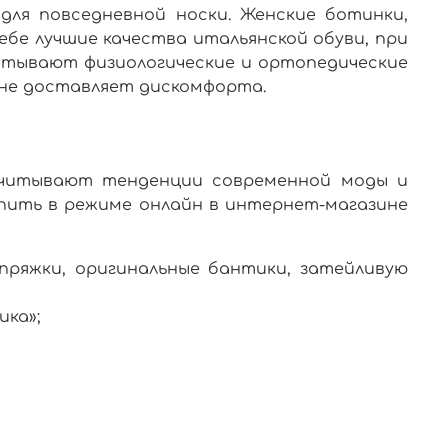
для повседневной носки.
Женские ботинки,
ебе лучшие качества
итальянской
обуви, при
итывают физиологические и ортопедические
 не доставляет дискомфорта.
 учитывают тенденции современной моды и
пить
в режиме
онлайн
в
интернет-магазине
пряжки, оригинальные бантики, затейливую
ика»;