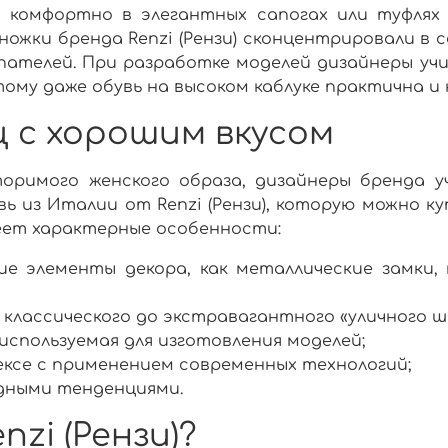
 комфортно в элегантных сапогах или туфлях 
ножки бренда Renzi (Рензи)
сконцентрировали в с
пателей. При разработке моделей дизайнеры уч
ому даже обувь на высоком каблуке практична и
ц с хорошим вкусом
торимого женского образа, дизайнеры бренда
вь из
Италии от Renzi (Рензи),
которую можно
ку
ет характерные особенности:
е элементы декора, как металлические замки, 
классического до экстравагантного «уличного ш
используемая для изготовления моделей;
ексе с применением современных технологий;
дными тенденциями.
nzi (Рензи)?