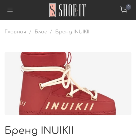
0
Главная
Блог
Бренд INUIKII
Бренд INUIKII