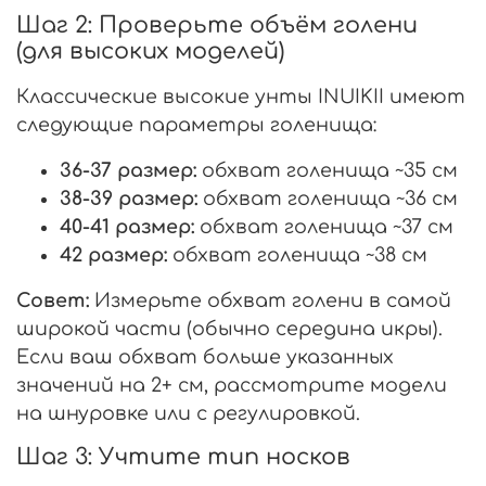
Шаг 2: Проверьте объём голени
(для высоких моделей)
Классические высокие унты INUIKII имеют
следующие параметры голенища:
36-37 размер:
обхват голенища ~35 см
38-39 размер:
обхват голенища ~36 см
40-41 размер:
обхват голенища ~37 см
42 размер:
обхват голенища ~38 см
Совет:
Измерьте обхват голени в самой
широкой части (обычно середина икры).
Если ваш обхват больше указанных
значений на 2+ см, рассмотрите модели
на шнуровке или с регулировкой.
Шаг 3: Учтите тип носков