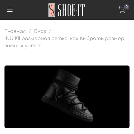
0
Главная
Блог
INUIKII размерная сетка: как выбрать размер
зимних унтов