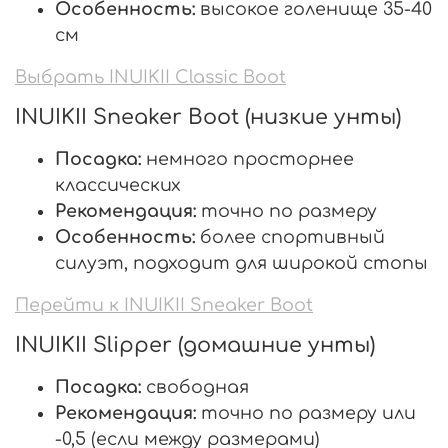
Особенность:
высокое голенище 35-40
см
Выбрать INUIKII Classic Boot
INUIKII Sneaker Boot (низкие унты)
Посадка:
немного просторнее
классических
Рекомендация:
точно по размеру
Особенность:
более спортивный
силуэт, подходит для широкой стопы
Перейти к INUIKII Sneaker Boot
INUIKII Slipper (домашние унты)
Посадка:
свободная
Рекомендация:
точно по размеру или
-0,5 (если между размерами)