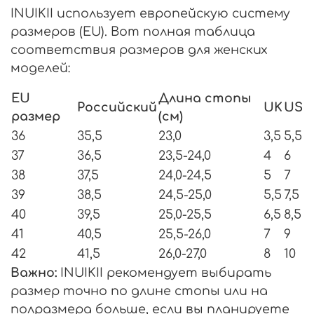
INUIKII использует европейскую систему
размеров (EU). Вот полная таблица
соответствия размеров для женских
моделей:
EU
Длина стопы
Российский
UK
US
размер
(см)
36
35,5
23,0
3,5
5,5
37
36,5
23,5-24,0
4
6
38
37,5
24,0-24,5
5
7
39
38,5
24,5-25,0
5,5
7,5
40
39,5
25,0-25,5
6,5
8,5
41
40,5
25,5-26,0
7
9
42
41,5
26,0-27,0
8
10
Важно:
INUIKII рекомендует выбирать
размер точно по длине стопы или на
полразмера больше, если вы планируете