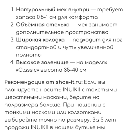
Натуральный мех внутри
— требует
запаса 0,5-1 см для комфорта
Объёмная стелька
— мех занимает
дополнительное пространство
Широкая колодка
— подходит для ног
стандартной и чуть увеличенной
полноты
Высокое голенище
— на моделях
«Classic» высота 35-40 см
Рекомендация от shoe-it.ru:
Если вы
планируете носить INUIKII с толстыми
шерстяными носками, берите на
полразмера больше. При ношении с
тонкими носками или колготками
выбирайте точно по размеру. За 5 лет
продажи INUIKII в нашем бутике мы