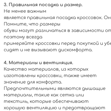
3.
Правильная
посадка
и
размер
.
Не менее важным
является
правильная
посадка
кроссовок
.
Он
Помните, что размеры
обуви
могут
различаться
в
зависимости
о
поэтому всегда
примеряйте
кроссовки
перед
покупкой
и
уб
сидят и не вызывают дискомфорта.
4. Материалы и вентиляция.
Качество материалов, из которых
изготовлены кроссовки, также имеет
значение для комфорта.
Предпочтительными являются дышащие
материалы, такие как сетка или
текстиль, которые обеспечивают
хорошую вентиляцию и предотвращают