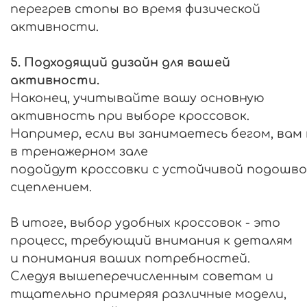
перегрев стопы во время физической
активности.
5. Подходящий дизайн для вашей
активности.
Наконец, учитывайте вашу основную
активность
при
выборе
кроссовок
.
Например,
если
вы
занимаетесь
бегом
,
вам
в тренажерном зале
подойдут
кроссовки
с
устойчивой
подошво
сцеплением.
В итоге, выбор удобных кроссовок - это
процесс, требующий внимания к деталям
и понимания ваших потребностей.
Следуя вышеперечисленным советам и
тщательно примеряя различные модели,