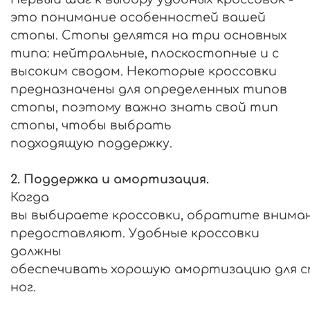
это понимание особенностей вашей
стопы. Стопы делятся на три основных
типа: нейтральные, плоскостопные и с
высоким сводом. Некоторые кроссовки
предназначены для определенных типов
стопы, поэтому важно знать свой тип
стопы, чтобы выбрать
подходящую
поддержку
.
2
.
Поддержка
и
амортизация
.
Когда
вы
выбираете
кроссовки
,
обратите
внима
предоставляют. Удобные кроссовки
должны
обеспечивать
хорошую
амортизацию
для
с
ног.