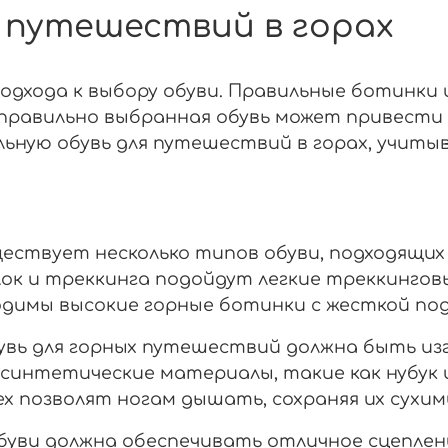
я путешествий в горах
дхода к выбору обуви. Правильные ботинки 
правильно выбранная обувь может привести 
ьную обувь для путешествий в горах, учиты
ествует несколько типов обуви, подходящих 
ок и треккинга подойдут легкие треккинговы
димы высокие горные ботинки с жесткой по
вь для горных путешествий должна быть изг
синтетические материалы, такие как нубук и
x позволят ногам дышать, сохраняя их сухими
уви должна обеспечивать отличное сцеплени