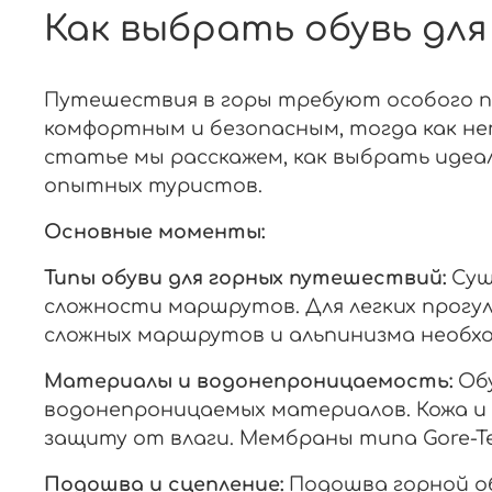
Как выбрать обувь дл
Путешествия в горы требуют особого по
комфортным и безопасным, тогда как не
статье мы расскажем, как выбрать идеал
опытных туристов.
Основные моменты:
Типы обуви для горных путешествий:
Сущ
сложности маршрутов. Для легких прогул
сложных маршрутов и альпинизма необхо
Материалы и водонепроницаемость:
Обу
водонепроницаемых материалов. Кожа и 
защиту от влаги. Мембраны типа Gore-Te
Подошва и сцепление:
Подошва горной об