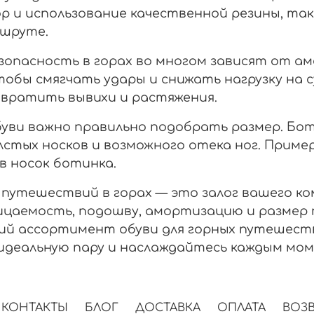
тор и использование качественной резины, та
ршруте.
опасность в горах во многом зависят от а
бы смягчать удары и снижать нагрузку на с
вратить вывихи и растяжения.
буви важно правильно подобрать размер. Бо
тых носков и возможного отека ног. Примеря
в носок ботинка.
 путешествий в горах — это залог вашего 
цаемость, подошву, амортизацию и размер п
й ассортимент обуви для горных путешеств
идеальную пару и наслаждайтесь каждым мом
КОНТАКТЫ
БЛОГ
ДОСТАВКА
ОПЛАТА
ВОЗВ