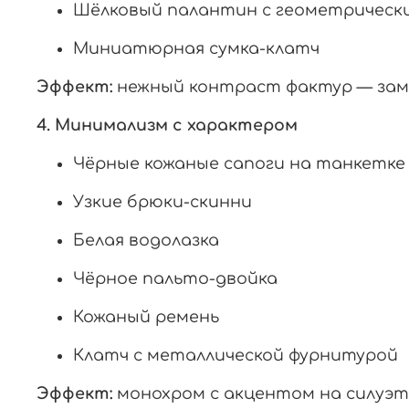
Шёлковый
палантин
с
геометрическ
Миниатюрная
сумка-клатч
Эффект:
нежный
контраст
фактур
— за
4.
Минимализм
с
характером
Чёрные
кожаные
сапоги
на
танкетке
Узкие
брюки-скинни
Белая
водолазка
Чёрное
пальто-двойка
Кожаный
ремень
Клатч
с
металлической
фурнитурой
Эффект:
монохром
с
акцентом
на
силуэт