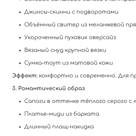
Джинсы-скинни
с
подворотами
Объёмный
свитер
из
меланжевой
пр
Укороченный
пуховик
оверсайз
Вязаный
снуд
крупной
вязки
Сумка-тоут
из
матовой
кожи
Эффект:
комфортно
и
современно.
Для
п
3.
Романтический
образ
Сапоги
в
оттенке
тёплого
серого
с
Платье-миди
из
бархата
Длинный
плащ-накидка