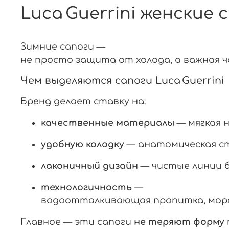
Luca Guerrini женские
Зимние
сапоги
—
не
просто
защита
от
холода,
а
важная
ч
Чем
выделяются
сапоги
Luca
Guerrini
Бренд
делает
ставку
на:
качественные
материалы
— мягкая
удобную
колодку
— анатомическая
с
лаконичный
дизайн
— чистые
линии
технологичность
—
водоотталкивающая
пропитка,
мор
Главное
— эти
сапоги
не
теряют
форму