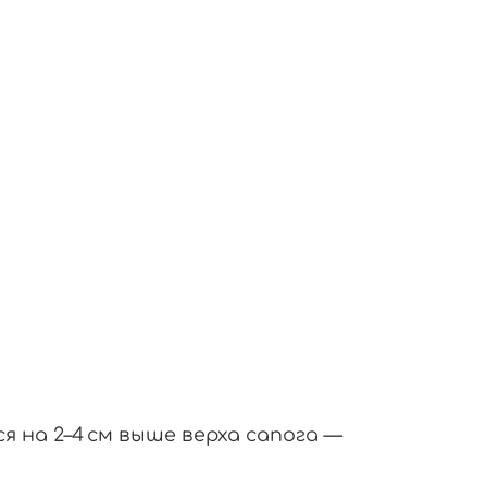
ся
на
2–4
см
выше
верха
сапога
—