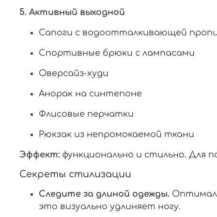
5.
Активный
выходной
Сапоги
с
водоотталкивающей
проп
Спортивные
брюки
с
лампасами
Оверсайз-худи
Анорак
на
синтепоне
Флисовые
перчатки
Рюкзак
из
непромокаемой
ткани
Эффект:
функционально
и
стильно.
Для
п
Секреты
стилизации
Следите
за
длиной
одежды.
Оптимал
это
визуально
удлиняет
ногу.