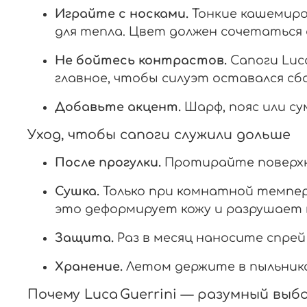
Играйте
с
носками.
Тонкие
кашемир
для
тепла.
Цвет
должен
сочетаться
Не
бойтесь
контрастов.
Сапоги
Luc
главное,
чтобы
силуэт
оставался
сб
Добавьте
акцент.
Шарф,
пояс
или
су
Уход,
чтобы
сапоги
служили
дольше
После
прогулки.
Протирайте
поверх
Сушка.
Только
при
комнатной
темпер
это
деформирует
кожу
и
разрушает
Защита.
Раз
в
месяц
наносите
спрей
Хранение.
Летом
держите
в
пыльника
Почему
Luca
Guerrini
— разумный
выб