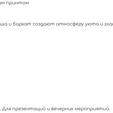
им
принтом
мша
и
бархат
создают
атмосферу
уюта
и
гла
.
Для
презентаций
и
вечерних
мероприятий.