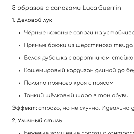
5
образов
с
сапогами
Luca
Guerrini
1.
Деловой
лук
Чёрные
кожаные
сапоги
на
устойчив
Прямые
брюки
из
шерстяного
твида
Белая
рубашка
с
воротником-стойко
Кашемировый
кардиган
длиной
до
бе
Пальто
прямого
кроя
с
поясом
Тонкий
шёлковый
шарф
в
тон
обуви
Эффект:
строго,
но
не
скучно.
Идеально
2.
Уличный
стиль
Бежевые
замшевые
сапоги
с
контрас