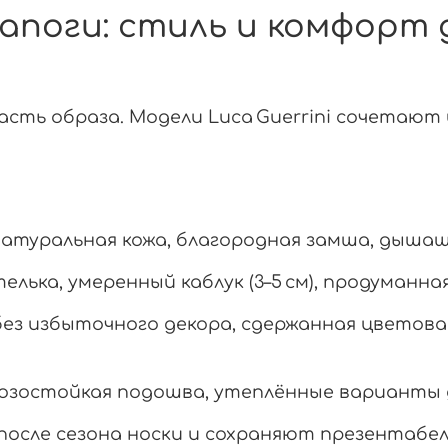
 сапоги: стиль и комфорт 
асть
образа.
Модели
Luca
Guerrini
сочетают
натуральная
кожа,
благородная
замша,
дышащ
телька,
умеренный
каблук
(3–5
см),
продуманна
без
избыточного
декора,
сдержанная
цветова
озостойкая
подошва,
утеплённые
варианты
после
сезона
носки
и
сохраняют
презентабе