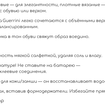
овые
— для
элегантности,
плотные
вязаные
с
обувью
или
верхом.
a
Guerrini
легко
сочетаются
с
объёмными
вер
алансированным.
мка
в
тон
обуви
свяжут
образ
воедино.
ность
мягкой
салфеткой,
удаляя
соль
и
влагу.
атуре!
Не
ставьте
на
батарею
—
клеевые
соединения.
для
кожи/замши
— он
восстанавливает
вод
х,
вставив
формодержатели.
Избегайте
пря
ор