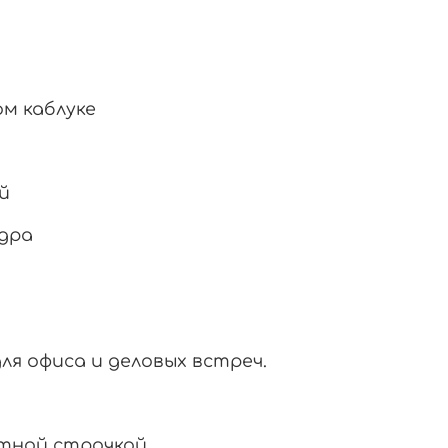
ом
каблуке
й
дра
для
офиса
и
деловых
встреч.
тной
строчкой