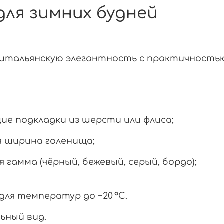
для зимних будней
итальянскую
элегантность
с
практичностью
ие
подкладки
из
шерсти
или
флиса;
я
ширина
голенища;
я
гамма
(чёрный,
бежевый,
серый,
бордо);
для
температур
до
−20
°C.
льный
вид.