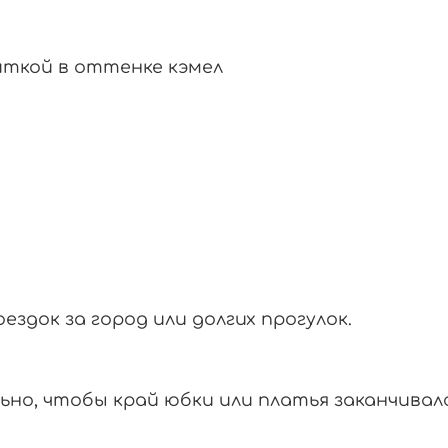
иткой
в
оттенке
кэмел
оездок
за
город
или
долгих
прогулок.
ьно,
чтобы
край
юбки
или
платья
заканчивал