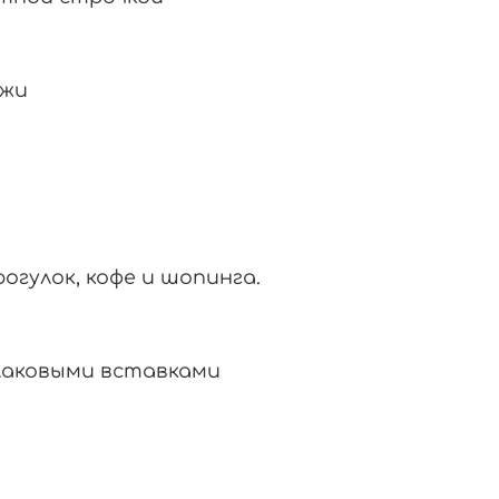
яжи
рогулок,
кофе
и
шопинга.
лаковыми
вставками