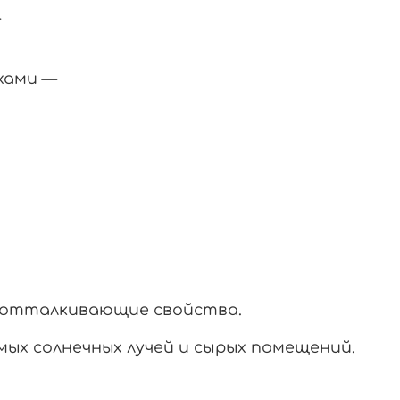
—
хами
—
оотталкивающие
свойства.
мых
солнечных
лучей
и
сырых
помещений.