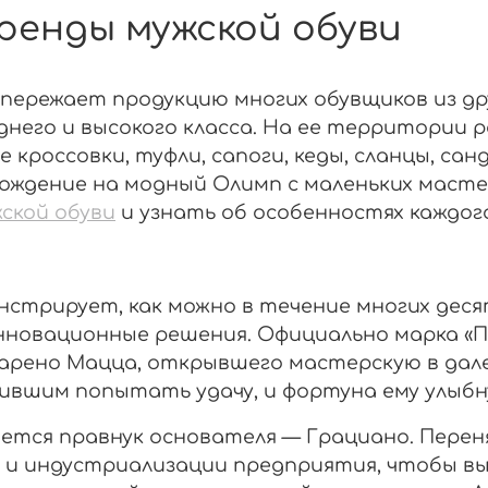
ренды мужской обуви
опережает продукцию многих обувщиков из др
днего и высокого класса. На ее территории 
кроссовки, туфли, сапоги, кеды, сланцы, с
хождение на модный Олимп с маленьких маст
ской обуви
и узнать об особенностях каждог
нстрирует, как можно в течение многих де
новационные решения. Официально марка «Пре
царено Мацца, открывшего мастерскую в дале
вшим попытать удачу, и фортуна ему улыбн
ется правнук основателя — Грациано. Переня
 и индустриализации предприятия, чтобы вы