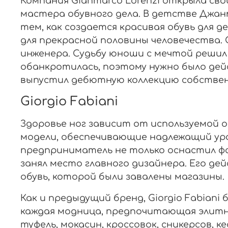
Компания Gianmarco Lorenzi открыла св
мастера обувного дела. В детстве Джан
тем, как создается красивая обувь для 
для прекрасной половины человечества. 
инженера. Судьбу юноши с мечтой решил 
обанкротилась, поэтому нужно было де
выпустил дебютную коллекцию собственно
Giorgio Fabiani
Здоровье ног зависит от используемой 
модели, обеспечивающие надлежащий уро
предприниматель не только оснастил фа
занял место главного дизайнера. Его де
обувь, которой были завалены магазины.
Как и предыдущий бренд, Giorgio Fabiani
каждая модница, предпочитающая элитн
туфель, мокасин, кроссовок, сникерсов, 