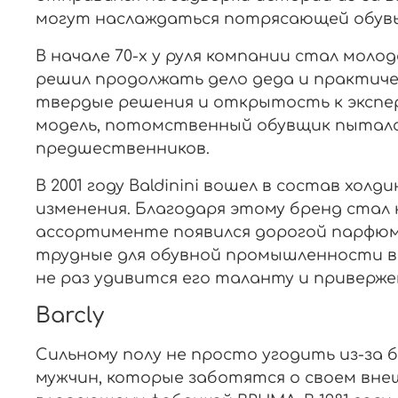
могут наслаждаться потрясающей обувью
В начале 70-х у руля компании стал мол
решил продолжать дело деда и практичес
твердые решения и открытость к экспер
модель, потомственный обувщик пытался
предшественников.
В 2001 году Baldinini вошел в состав хол
изменения. Благодаря этому бренд стал
ассортименте появился дорогой парфюм,
трудные для обувной промышленности в
не раз удивится его таланту и приверж
Barcly
Сильному полу не просто угодить из-за 
мужчин, которые заботятся о своем вне