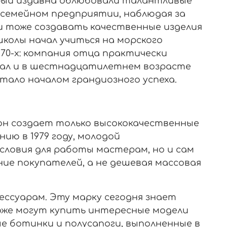
орый издавна облюбовали талантливые
 семейном предприятии, наблюдая за
 и тоже создавать качественные изделия
колы начал учиться на морского
 70-х: компания отца практически
вал и в шестнадцатилетнем возрасте
стало началом грандиозного успеха.
он создает только высококачественные
ю в 1979 году, молодой
словия для работы мастерам, но и сам
ние покупателей, а не дешевая массовая
сессуарам. Эту марку сегодня знает
оже могут купить интересные модели
ные ботинки и полусапоги, выполненные в