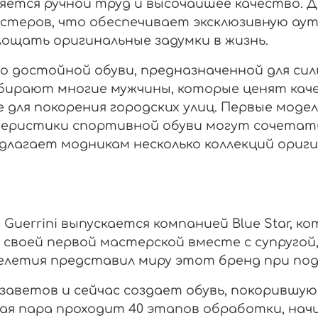
яется ручной труд и высочайшее качество. Д
стеров, что обеспечивает эксклюзивную аут
лощать оригинальные задумки в жизнь.
о достойной обуви, предназначенной для сил
ыбирают многие мужчины, которые ценят каче
е для покорения городских улиц. Первые модел
теристики спортивной обуви могут сочетать
агает модникам несколько коллекций оригинал
Guerrini выпускается компанией Blue Star, ко
 своей первой мастерской вместе с супруго
челетия представил миру этот бренд при под
 заветов и сейчас создает обувь, покорившую
ая пара проходит 40 этапов обработки, начин