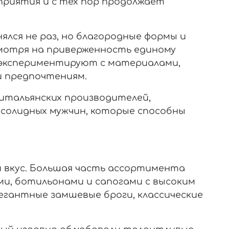
дприятия и с тех пор продолжает
нялся не раз, но благородные формы и
смотря на приверженность единому
о экспериментируют с материалами,
и предпочтениям.
 итальянских производителей,
 солидных мужчин, которые способны
 вкус. Большая часть ассортимента
и, ботильонами и сапогами с высоким
легантные замшевые броги, классические