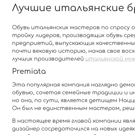
Лучшие итальянские б
Обувь итальянских мастеров по спросу 
тройку лидеров, производящих обувь сре
предприятий, выпускающих качественные 
почти вековую историю, начав свое вос
лучших производителей
итальянской муж
Premiata
Эта популярная компания наглядно демо
обувью, сочетая семейные традиции и ин
но она, по сути, является детищем Нац
Он был не единственным мастером, реши
В настоящее время главой компании явля
дизайнер сосредоточился на новых идеях