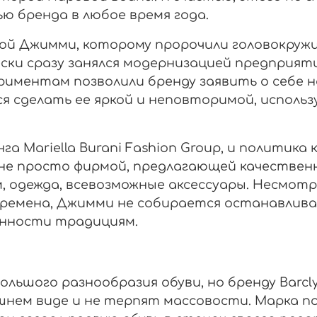
 бренда в любое время года.
одой Джимми, которому пророчили головокруж
ки сразу занялся модернизацией предприяти
иментам позволили бренду заявить о себе н
 сделать ее яркой и неповторимой, использ
динга Mariella Burani Fashion Group, и полити
 не просто фирмой, предлагающей качественн
 одежда, всевозможные аксессуары. Несмотр
ремена, Джимми не собирается останавлива
енности традициям.
большого разнообразия обуви, но бренду Barc
шнем виде и не терпят массовости. Марка по