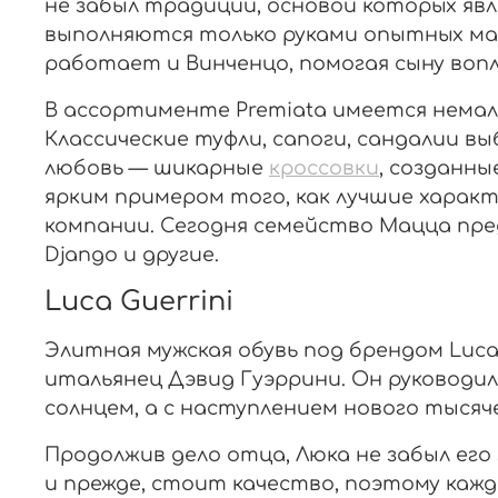
не забыл традиции, основой которых явл
выполняются только руками опытных ма
работает и Винченцо, помогая сыну воп
В ассортименте Premiata имеется немал
Классические туфли, сапоги, сандалии в
любовь — шикарные
кроссовки
, созданны
ярким примером того, как лучшие харак
компании. Сегодня семейство Мацца предл
Django и другие.
Luca Guerrini
Элитная мужская обувь под брендом Luca 
итальянец Дэвид Гуэррини. Он руководил
солнцем, а с наступлением нового тыся
Продолжив дело отца, Люка не забыл его
и прежде, стоит качество, поэтому кажд