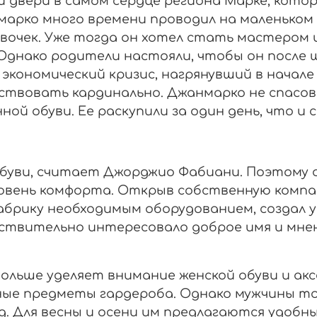
ои двери в самом сердце региона Марке, кот
марко много времени проводил на маленьком
девочек. Уже тогда он хотел стать мастером
Однако родители настояли, чтобы он после ш
экономический кризис, нагрянувший в начале
йствовать кардинально. Джанмарко не спасо
й обуви. Ее раскупили за один день, что и 
обуви, считает Джорджио Фабиани. Поэтому 
вень комфорта. Открыв собственную компани
брику необходимым оборудованием, создал у
йствительно интересовало доброе имя и мне
 больше уделяет внимание женской обуви и ак
ые предметы гардероба. Однако мужчины т
кед. Для весны и осени им предлагаются удоб