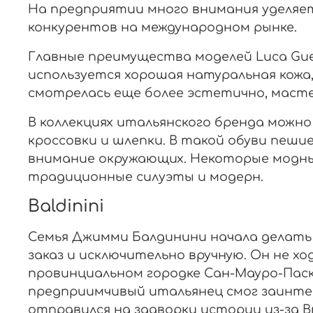
На предприятии много внимания уделяет
конкурентов на международном рынке.
Главные преимущества моделей Luca Guer
используется хорошая натуральная кожа
смотрелась еще более эстетично, маст
В коллекциях итальянского бренда можно
кроссовки и шлепки. В такой обуви пеши
внимание окружающих. Некоторые модные
традиционные силуэты и модерн.
Baldinini
Семья Джимми Балдинини начала делать п
заказ и исключительно вручную. Он не хо
провинциальном городке Сан-Мауро-Паск
предприимчивый итальянец смог заинтере
отправился на задворки истории из-за В