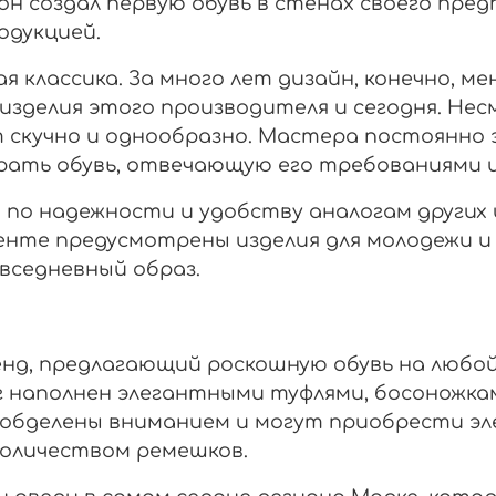
 он создал первую обувь в стенах своего пре
одукцией.
я классика. За много лет дизайн, конечно, ме
зделия этого производителя и сегодня. Не
т скучно и однообразно. Мастера постоянн
брать обувь, отвечающую его требованиями 
т по надежности и удобству аналогам других
енте предусмотрены изделия для молодежи и
вседневный образ.
нд, предлагающий роскошную обувь на любой
 наполнен элегантными туфлями, босоножкам
е обделены вниманием и могут приобрести э
количеством ремешков.