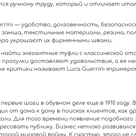
ся ручному труду, который и отличает итал
rini — удобство, долговечность, безопаснос
, замша, текстильные материалы, резина, по
ера украшают их фирменными швами.
 найти элегантные туфли с классической отс
е прогулки доставляют удовольствие, а ее н
 критики называют Luca Guerrini «примером
ервые шаги в обувном деле еще в 1910 году. 
дил от дома к дому в поисках клиентов, как 
оли. Для того времени появление подобного 
совать публику. Бизнес неплохо развивался 
торой мировой войны. К счастью, этого не сл