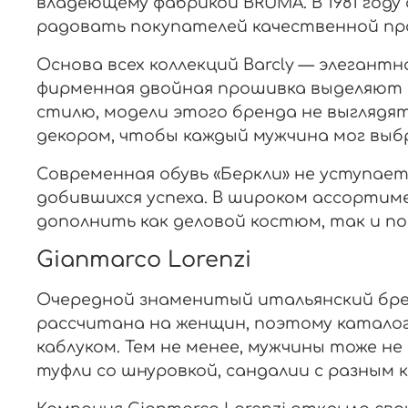
владеющему фабрикой BRUMA. В 1981 году
радовать покупателей качественной пр
Основа всех коллекций Barcly — элегантна
фирменная двойная прошивка выделяют и
стилю, модели этого бренда не выглядя
декором, чтобы каждый мужчина мог вы
Современная обувь «Беркли» не уступае
добившихся успеха. В широком ассортим
дополнить как деловой костюм, так и по
Gianmarco Lorenzi
Очередной знаменитый итальянский бре
рассчитана на женщин, поэтому каталог
каблуком. Тем не менее, мужчины тоже н
туфли со шнуровкой, сандалии с разным 