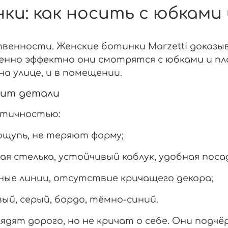
нки: как носить с юбками
венности. Женские ботинки Marzetti доказы
енно эффектно они смотрятся с юбками и пла
а улице, и в помещении.
енит детали
ктичностью:
щупь, не теряют форму;
я стелька, устойчивый каблук, удобная поса
ые линии, отсутствие кричащего декора;
ый, серый, бордо, тёмно-синий.
ят дорого, но не кричат о себе. Они подчёр