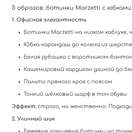
5 образов: ботинки Marzetti с юбкам
1. Офисная элегантность
Ботинки Marzetti на низком каблуке,
Юбка-карандаш до колена из шерстя
Белая рубашка с воротником-банто
Кашемировый кардиган длиной до бе
Пальто прямого кроя с поясом
Тонкий шёлковый шарф в тон обуви
Эффект:
строго, но женственно. Подходи
2. Уличный шик
Бежевые замшевые ботинки на танк