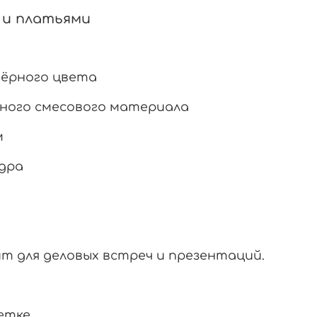
и и платьями
 чёрного цвета
ного смесового материала
м
дра
т для деловых встреч и презентаций.
етке