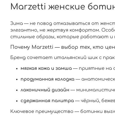
Marzetti женские боти
Зима — не повод отказываться от женст
элегантно, не жертвуя комфортом. Особ
стильные образы, которые работают и н
Почему Marzetti — выбор тех, кто ц
Бренд сочетает итальянский шик с пра
мягкая кожа и замша
— приятные на о
продуманная колодка
— анатомическа
лаконичный дизайн
— минималистичн
сдержанная палитра
— чёрный, бежев
Ключевое преимущество — ботинки выгляд