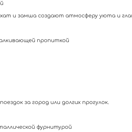
ой
хат и замша создают атмосферу уюта и гла
талкивающей пропиткой
оездок за город или долгих прогулок.
таллической фурнитурой