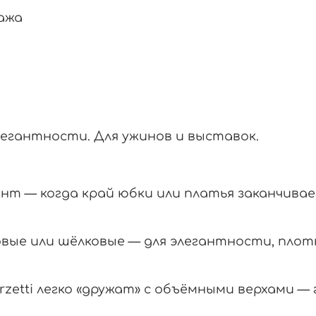
ажа
егантности. Для ужинов и выставок.
т — когда край юбки или платья заканчивает
вые или шёлковые — для элегантности, плот
etti легко «дружат» с объёмными верхами — 