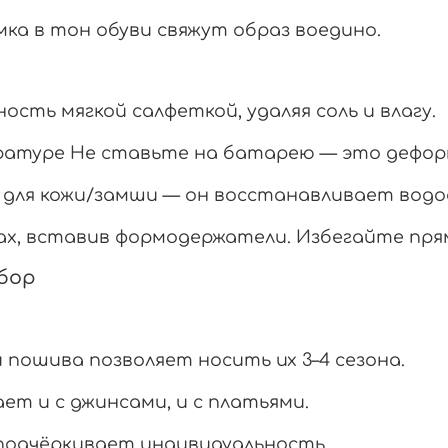
мка в тон обуви свяжут образ воедино.
ть мягкой салфеткой, удаляя соль и влагу.
ратуре Не ставьте на батарею — это дефор
й для кожи/замши — он восстанавливает во
х, вставив формодержатели. Избегайте прям
ыбор
пошива позволяет носить их 3–4 сезона.
т и с джинсами, и с платьями.
подчёркивает индивидуальность.