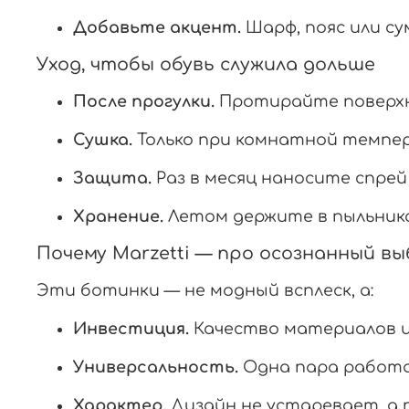
Добавьте акцент.
Шарф, пояс или су
Уход, чтобы обувь служила дольше
После прогулки.
Протирайте поверхнос
Сушка.
Только при комнатной темпе
Защита.
Раз в месяц наносите спре
Хранение.
Летом держите в пыльника
Почему Marzetti — про осознанный в
Эти ботинки — не модный всплеск, а:
Инвестиция.
Качество материалов и 
Универсальность.
Одна пара работае
Характер.
Дизайн не устаревает, а 