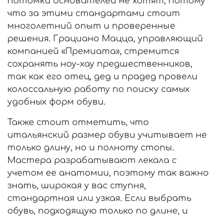
потомки основателей не хотят, потому
что за этими стандартами стоит
многолетний опыт и проверенные
решения. Грациано Мацца, управляющий
компанией «Премиата», стремится
сохранять ноу-хау предшественников,
так как его отец, дед и прадед провели
колоссальную работу по поиску самых
удобных форм обуви.
Также стоит отметить, что
итальянский размер обуви учитывает не
только длину, но и полноту стопы.
Мастера разрабатывают лекала с
учетом ее анатомии, поэтому так важно
знать, широкая у вас ступня,
стандартная или узкая. Если выбрать
обувь, подходящую только по длине, и