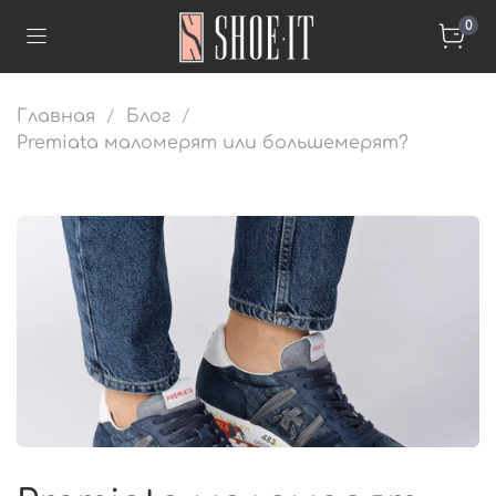
0
Главная
Блог
Premiata маломерят или большемерят?