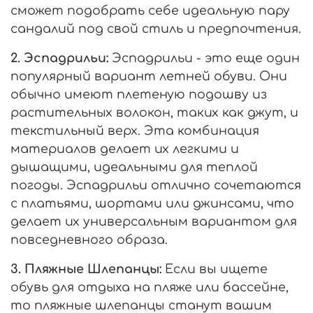
сможет подобрать себе идеальную пару
сандалий под свой стиль и предпочтения.
2. Эспадрильи:
Эспадрильи - это еще один
популярный вариант летней обуви. Они
обычно имеют плетеную подошву из
растительных волокон, таких как джут, и
текстильный верх. Эта комбинация
материалов делает их легкими и
дышащими, идеальными для теплой
погоды. Эспадрильи отлично сочетаются
с платьями, шортами или джинсами, что
делает их универсальным вариантом для
повседневного образа.
3. Пляжные Шлепанцы:
Если вы ищете
обувь для отдыха на пляже или бассейне,
то пляжные шлепанцы станут вашим