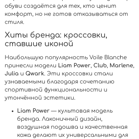
обуви создаётся для тех, кто ценит
комфорт, но не готов отказываться от
стиля.
Хиты бренда: кроссовки,
ставшие иконой
Наибольшую популярность Voile Blanche
принесли модели
Liam Power
,
Club
,
Marlene
,
Julia
и
Qwark
. Эти кроссовки стали
узнаваемыми благодаря сочетанию
спортивной функциональности и
утончённой эстетики.
Liam Power
— культовая модель
бренда. Лаконичный дизайн,
воздушная подошва и качественная
кожа делают их универсальными для