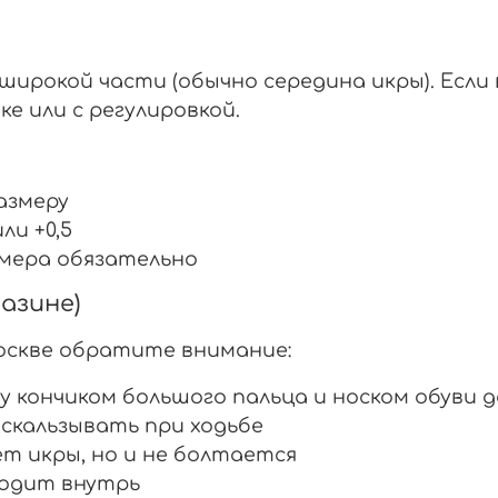
широкой части (обычно середина икры). Если
е или с регулировкой.
азмеру
ли +0,5
змера обязательно
азине)
Москве обратите внимание:
у кончиком большого пальца и носком обуви д
скальзывать при ходьбе
ет икры, но и не болтается
ходит внутрь