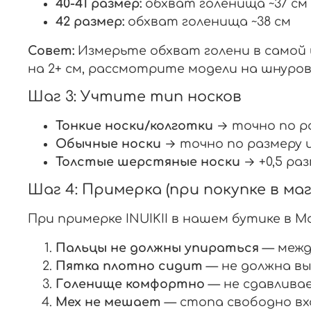
40-41 размер:
обхват голенища ~37 см
42 размер:
обхват голенища ~38 см
Совет:
Измерьте обхват голени в самой 
на 2+ см, рассмотрите модели на шнуровк
Шаг 3: Учтите тип носков
Тонкие носки/колготки
→ точно по р
Обычные носки
→ точно по размеру и
Толстые шерстяные носки
→ +0,5 ра
Шаг 4: Примерка (при покупке в маг
При примерке INUIKII в нашем бутике в 
Пальцы не должны упираться
— межд
Пятка плотно сидит
— не должна вы
Голенище комфортно
— не сдавлива
Мех не мешает
— стопа свободно в