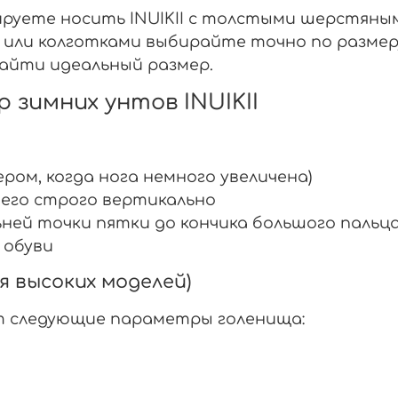
ируете носить INUIKII с толстыми шерстяны
или колготками выбирайте точно по размеру.
найти идеальный размер.
 зимних унтов INUIKII
ром, когда нога немного увеличена)
его строго вертикально
ней точки пятки до кончика большого пальц
 обуви
я высоких моделей)
ют следующие параметры голенища: