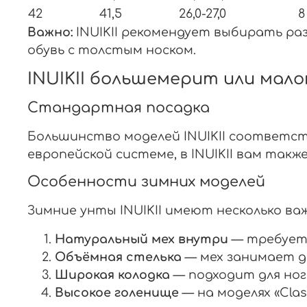
42
41,5
26,0-27,0
8
Важно:
INUIKII рекомендует выбирать ра
обувь с толстым носком.
INUIKII большемерит или мал
Стандартная посадка
Большинство моделей INUIKII соответст
европейской системе, в INUIKII вам такж
Особенности зимних моделей
Зимние унты INUIKII имеют несколько ва
Натуральный мех внутри
— требует 
Объёмная стелька
— мех занимает 
Широкая колодка
— подходит для но
Высокое голенище
— на моделях «Clas