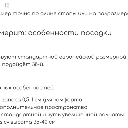
10
змер точно по длине стопы или на полразмер
омерит: особенности посадки
вуют стандартной европейской размерной се
е подойдёт 38-й.
жных особенностей:
запаса 0,5-1 см для комфорта
дополнительное пространство
г стандартной и чуть увеличенной полноты
sic» высота 35-40 см