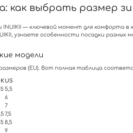
ка: как выбрать размер з
 INUIKII — ключевой момент для комфорта в 
IKII, узнаете особенности посадки разных 
ские модели
 размеров (EU). Вот полная таблица соответс
UK
US
,5
5,5
6
7
,5
7,5
,5
8,5
9