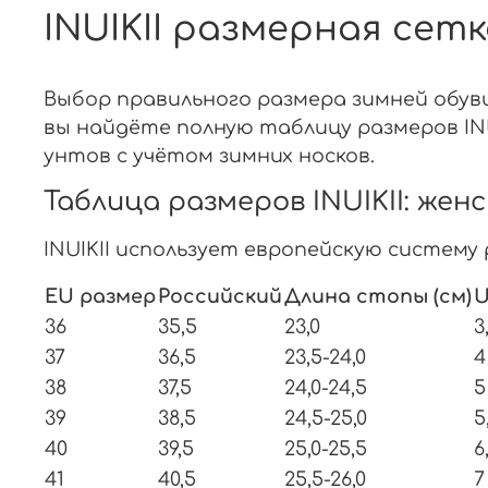
INUIKII размерная сет
Выбор правильного размера зимней обуви
вы найдёте полную таблицу размеров INU
унтов с учётом зимних носков.
Таблица размеров INUIKII: жен
INUIKII использует европейскую систему
EU размер
Российский
Длина стопы (см)
36
35,5
23,0
3
37
36,5
23,5-24,0
4
38
37,5
24,0-24,5
5
39
38,5
24,5-25,0
5
40
39,5
25,0-25,5
6
41
40,5
25,5-26,0
7