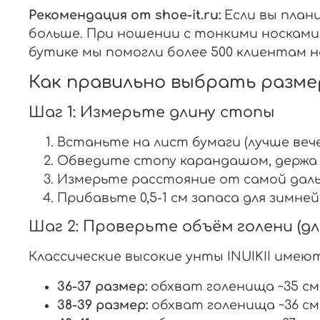
Рекомендация от shoe-it.ru:
Если вы план
больше. При ношении с тонкими носками 
бутике мы помогли более 500 клиентам 
Как правильно выбрать размер
Шаг 1: Измерьте длину стопы
Встаньте на лист бумаги (лучше вече
Обведите стопу карандашом, держа 
Измерьте расстояние от самой даль
Прибавьте 0,5-1 см запаса для зимней
Шаг 2: Проверьте объём голени (дл
Классические высокие унты INUIKII име
36-37 размер:
обхват голенища ~35 см
38-39 размер:
обхват голенища ~36 см