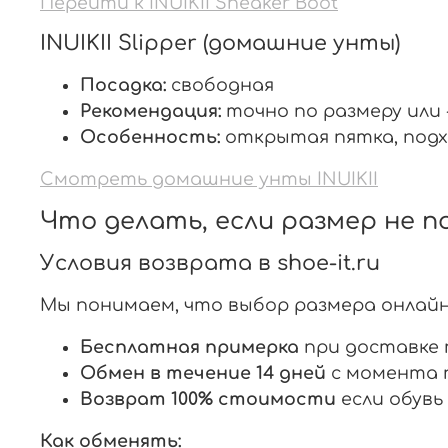
Перейти к INUIKII Sneaker Boot
INUIKII Slipper (домашние унты)
Посадка:
свободная
Рекомендация:
точно по размеру или 
Особенность:
открытая пятка, подх
Смотреть домашние унты INUIKII
Что делать, если размер не 
Условия возврата в shoe-it.ru
Мы понимаем, что выбор размера онлай
Бесплатная примерка
при доставке 
Обмен в течение 14 дней
с момента 
Возврат 100% стоимости
если обувь
Как обменять: