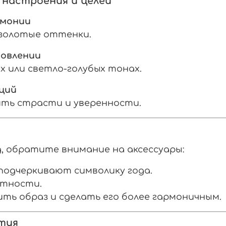
 настроения и целей
рмонии
 золотые оттенки.
новлении
 или светло-голубых тонах.
оций
ить страсти и уверенности.
, обратите внимание на аксессуары:
подчеркивают символику года.
нтности.
ть образ и сделать его более гармоничным.
тия