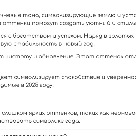
чневые тона, символизирующие землю и усто
ие оттенки помогут создать уютный и стиль
ся с богатством и успехом. Наряд в золоты
вую стабильность в новый год.
т чистоту и обновление. Этот оттенок отли
вет символизирует спокойствие и уверенно
имые в 2025 году.
 и слишком ярких оттенков, таких как неонов
ствовать символике года.