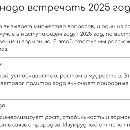
 надо встречать 2025 го
а вызывает множество вопросов, и один из с
олучие в наступающем году? 2025 год, по вос
ление и гармонию. В этой статье мы расска
аз.
я
одой, устойчивостью, ростом и мудростью. 
 Цветовая палитра года включает природные
да
символизирует рост, стабильность и гармон
пить связь с природой. Изумрудный оттенок