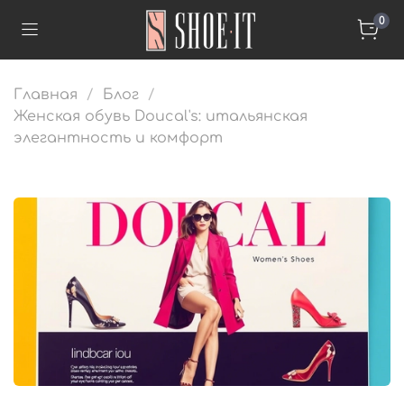
0
Главная
Блог
Женская обувь Doucal's: итальянская
элегантность и комфорт