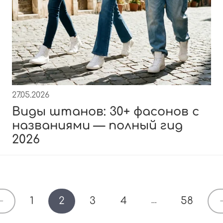
27.05.2026
Виды штанов: 30+ фасонов с
названиями — полный гид
2026
1
2
3
4
58
…