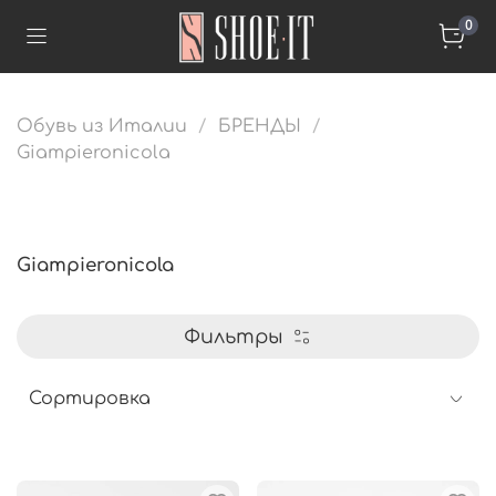
0
Обувь из Италии
БРЕНДЫ
Giampieronicola
Giampieronicola
Фильтры