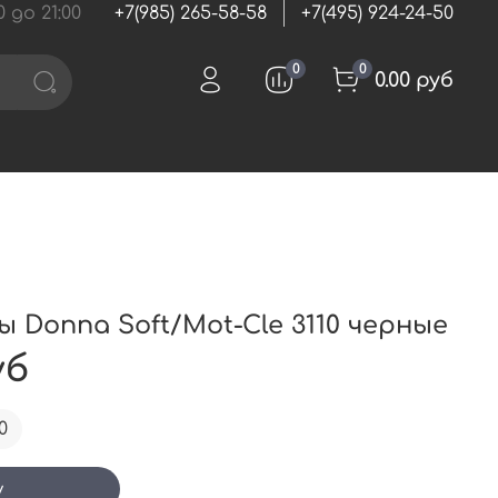
 до 21:00
+7(985) 265-58-58
+7(495) 924-24-50
0
0
0.00 руб
 Donna Soft/Mot-Cle 3110 черные
уб
0
у