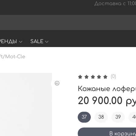
Доставка с 11:00
РЕНДЫ
SALE
t/Mot-Cle
(0)
Кожаные лоферы
20 900.00 р
37
38
39
4
В корзин