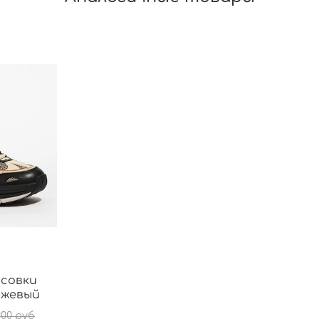
ссовки
бежевый
900 руб