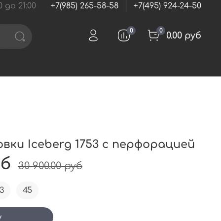
 до 21:00
+7(985) 265-58-58
+7(495) 924-24-50
0
0
0.00 руб
вки Iceberg 1753 с перфорацией
уб
30 900.00 руб
3
45
у