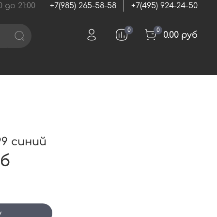
 до 21:00
+7(985) 265-58-58
+7(495) 924-24-50
0
0
0.00 руб
99 синий
уб
у