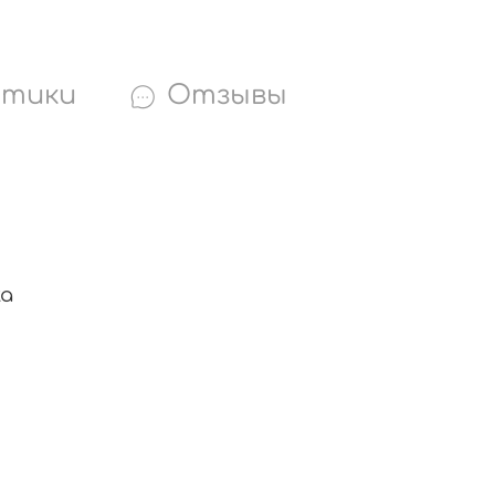
стики
Отзывы
жа