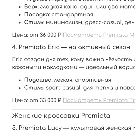
Верх:
гладкая кожа, один или два ма
Посадка:
стандартная
Стиль:
минимализм, дресс-casual, де
Цена: от 36 000 ₽
Посмотреть Premiata M
4. Premiata Eric — на активный сезон
Eric создан для тех, кому важна лёгкост
кожаными накладками — идеальный вариа
Подошва:
лёгкая, спортивная
Стиль:
sport-casual, для тепла и пов
Цена: от 33 000 ₽
Посмотреть Premiata Er
Женские кроссовки Premiata
5. Premiata Lucy — культовая женская