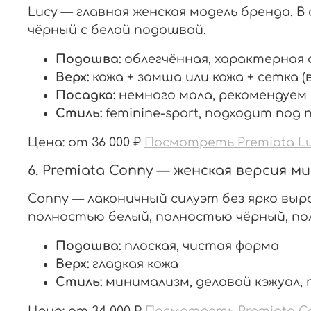
Lucy — главная женская модель бренда. В
чёрный с белой подошвой.
Подошва:
облегчённая, характерная 
Верх:
кожа + замша или кожа + сетка 
Посадка:
немного мала, рекомендуем 
Стиль:
feminine-sport, подходит под
Цена: от 36 000 ₽
Посмотреть Premiata Lu
6. Premiata Conny — женская версия 
Conny — лаконичный силуэт без ярко вы
полностью белый, полностью чёрный, по
Подошва:
плоская, чистая форма
Верх:
гладкая кожа
Стиль:
минимализм, деловой кэжуал, 
Цена: от 34 000 ₽
Посмотреть Premiata C