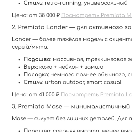
Стиль:
retro-running, универсальный
Цена: от 38 000 ₽
Посмотреть Premiata Mi
2. Premiata Lander — для активного г
Lander — более тяжёлая модель с акцент
серый/мята.
Подошва:
массивная, треккинговая 
Верх:
кожа + нейлон + замша
Посадка:
немного полнее обычного,
Стиль:
urban outdoor, smart casual
Цена: от 41 000 ₽
Посмотреть Premiata La
3. Premiata Mase — минималистичный
Mase — силуэт без лишних деталей. Для 
Подошва:
средняя высота, менее выр