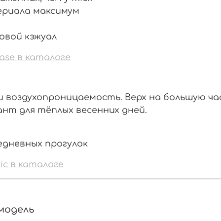
териала максимум
ловой кэжуал
ase в каталоге
ь и воздухопроницаемость. Верх на большую ч
нт для тёплых весенних дней.
седневных прогулок
ic в каталоге
 модель