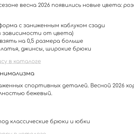
 сезоне весна 2026 появились новые цвета: ро
форма с заниженным каблуком сзади
(в зависимости от цвета)
взять на 0,5 размера больше
 платья, джинсы, широкие брюки
cy в каталоге
минимализма
раженных спортивных деталей. Весной 2026 х
лностью бежевый.
под классические брюки и юбки
onny в каталоге