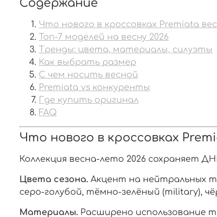
Содержание
Что нового в кроссовках Premiata вес
Топ-7 моделей на весну 2026
Тренды: цвета, материалы, силуэты
Как выбрать размер
С чем носить весной
Premiata vs конкуренты
Где купить оригинал
FAQ
Что нового в кроссовках Premi
Коллекция весна-лето 2026 сохраняет ДН
Цвета сезона.
Акцент на нейтральных т
серо-голубой, тёмно-зелёный (military),
Материалы.
Расширено использование т