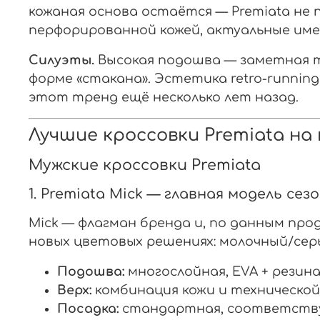
кожаная основа остаётся — Premiata не 
перфорированной кожей, актуальные имен
Силуэты.
Высокая подошва — заметная т
форме «стакана». Эстетика retro-running
этот тренд ещё несколько лет назад.
Лучшие кроссовки Premiata на 
Мужские кроссовки Premiata
1. Premiata Mick — главная модель сез
Mick — флагман бренда и, по данным прода
новых цветовых решениях: молочный/серы
Подошва:
многослойная, EVA + резина
Верх:
комбинация кожи и технической
Посадка:
стандартная, соответств