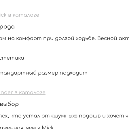
ck в каталоге
орода
ом на комфорт при долгой ходьбе. Весной акт
эстетика
 стандартный размер подходит
nder в каталоге
 выбор
тех, кто устал от «шумных» подошв и хочет
аженная, чем у Mick