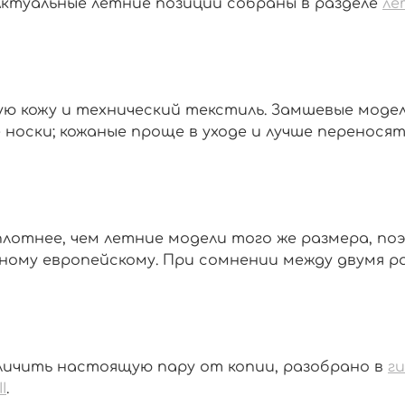
. Актуальные летние позиции собраны в разделе
ле
адкую кожу и технический текстиль. Замшевые м
 носки; кожаные проще в уходе и лучше перенося
я плотнее, чем летние модели того же размера, 
ычному европейскому. При сомнении между двумя 
отличить настоящую пару от копии, разобрано в
ги
I
.