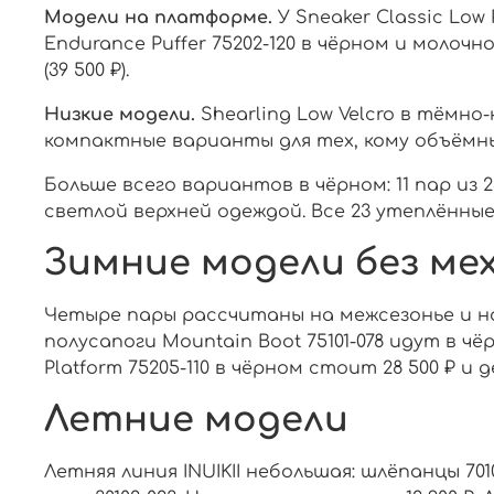
Модели на платформе.
У Sneaker Classic Low
Endurance Puffer 75202-120 в чёрном и мол
(39 500 ₽).
Низкие модели.
Shearling Low Velcro в тёмно
компактные варианты для тех, кому объёмн
Больше всего вариантов в чёрном: 11 пар из
светлой верхней одеждой. Все 23 утеплённые
Зимние модели без ме
Четыре пары рассчитаны на межсезонье и на
полусапоги Mountain Boot 75101-078 идут в ч
Platform 75205-110 в чёрном стоит 28 500 ₽ 
Летние модели
Летняя линия INUIKII небольшая: шлёпанцы 701