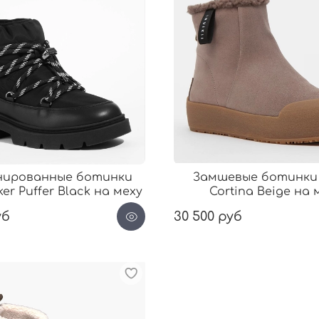
нированные ботинки
Замшевые ботинки I
iker Puffer Black на меху
Cortina Beige на 
уб
30 500 руб