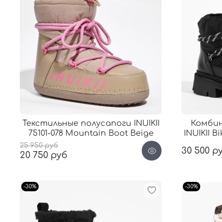
Текстильные полусапоги INUIKII
Комби
75101-078 Mountain Boot Beige
INUIKII B
25 950 руб
30 500 р
20 750 руб
-30%
-30%