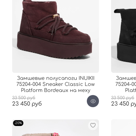
Замшевые полусапоги INUIKII
Замшевы
75204-004 Sneaker Classic Low
75204-0
Platform Bordeaux на меху
Plat
33 500 руб
33 500 руб
23 450 руб
23 450 р
-20%