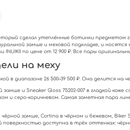
 который сделал утеплённые ботинки предметом г
ральной замше и меховой подкладке, и носятся 
 INUIKII по цене от 12 900 ₽. Все пары оригинальны
дели на меху
ой в диапазоне 26 500–39 500 ₽. Она делится на 
ой замше и Sneaker Gloss 75202-007 в гладкой коже 
ом и серо-коричневом. Самая заметная пара линейки
 в чёрной замше, Cortina в чёрном и бежевом, Biker 
й поверхностью доступна в трёх оттенках: чёрно