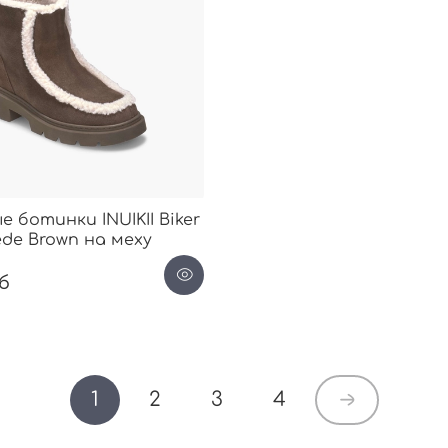
 ботинки INUIKII Biker
de Brown на меху
уб
1
2
3
4