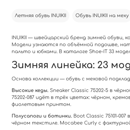
Летняя обувь INUIKII
Обувь INUIKII на меху
INUIKII — швейцарский бренд зимней обуви,
Модели узнаются по объёмной подошве, нату
пальто и юбками. В каталоге Shoe-IT 33 модели
Зимняя линейка: 23 мо
Основа коллекции — обувь с меховой подкладк
Высокие кеды.
Sneaker Classic 75202-5 в чёрн
75202-087 идёт в трёх цветах: чёрном, кремов
фиолетовым принтом.
Полусапоги и ботинки.
Boot Classic 75101-007
чёрном текстиле. Mocabee Curly с фактурно