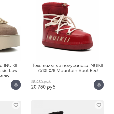
 INUIKII
Текстильные полусапоги INUIKII
ssic Low
75101-078 Mountain Boot Red
 меху
25 950 руб
20 750 руб