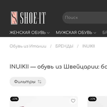
ЖЕНСКАЯ ОБУВЬ
МУЖСКАЯ ОБУВЬ
Б
Обувь из Италии
БРЕНДЫ
INUIKII
INUIKII — обувь из Швейцарии: б
Фильтры
-30%
-30%