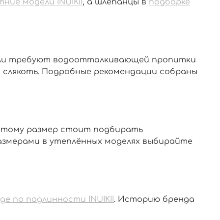
тние модели INUIKII
, а шлёпанцы в
подборке
одели требуют водоотталкивающей пропитки
т слякоть. Подробные рекомендации собраны
поэтому размер стоит подбирать
размерами в утеплённых моделях выбирайте
де по подлинности INUIKII
. Историю бренда