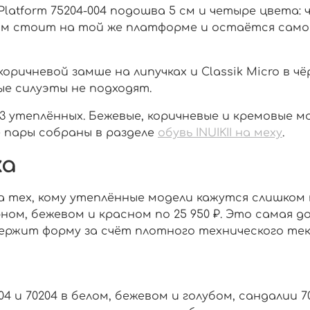
 Platform 75204-004 подошва 5 см и четыре цвета:
очном стоит на той же платформе и остаётся сам
-коричневой замше на липучках и Classik Micro в 
ые силуэты не подходят.
 23 утеплённых. Бежевые, коричневые и кремовые 
 пары собраны в разделе
обувь INUIKII на меху
.
ха
 тех, кому утеплённые модели кажутся слишком 
ёрном, бежевом и красном по 25 950 ₽. Это самая д
и держит форму за счёт плотного технического те
04 и 70204 в белом, бежевом и голубом, сандалии 