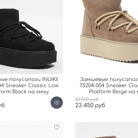
е полусапоги INUIKII
Замшевые полусапоги
04 Sneaker Classic Low
75204-004 Sneaker Cla
form Black на меху
Platform Beige на
33 500 руб
уб
23 450 руб