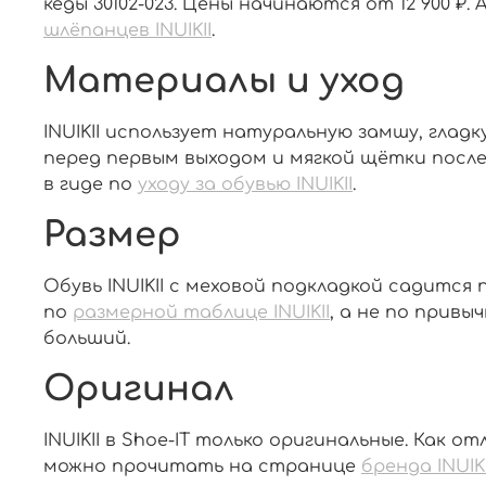
кеды 30102-023. Цены начинаются от 12 900 ₽
шлёпанцев INUIKII
.
Материалы и уход
INUIKII использует натуральную замшу, гл
перед первым выходом и мягкой щётки после
в гиде по
уходу за обувью INUIKII
.
Размер
Обувь INUIKII с меховой подкладкой садитс
по
размерной таблице INUIKII
, а не по прив
больший.
Оригинал
INUIKII в Shoe-IT только оригинальные. Как 
можно прочитать на странице
бренда INUIKI