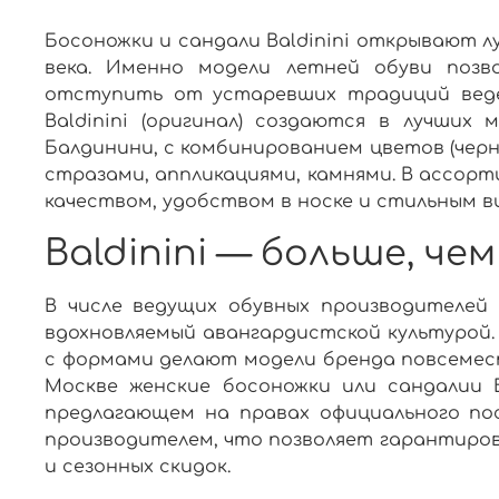
Босоножки и сандали Baldinini открывают л
века. Именно модели летней обуви позв
отступить от устаревших традиций веде
Baldinini (оригинал)
создаются в лучших 
Балдинини
, с комбинированием цветов (
чер
стразами
, аппликациями, камнями. В ассор
качеством, удобством в носке и стильным в
Baldinini — больше, ч
В числе ведущих обувных производителей 
вдохновляемый авангардистской культурой.
с формами делают модели бренда повсемес
Москве
женские босоножки
или
сандалии 
предлагающем на правах
официального п
производителем, что позволяет гарантиров
и сезонных скидок.