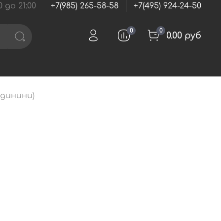
 до 21:00
+7(985) 265-58-58
+7(495) 924-24-50
0
0
0.00 руб
лдинини)