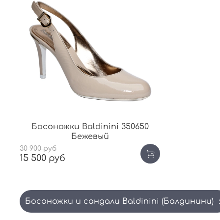
Босоножки Baldinini 350650
Бежевый
30 900 руб
15 500 руб
Босоножки и сандали Baldinini (Балдинини)