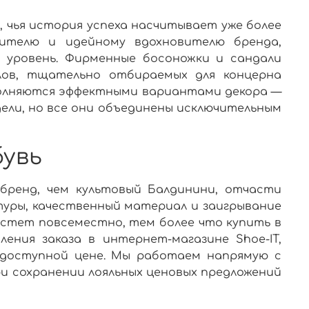
, чья история успеха насчитывает уже более
дителю и идейному вдохновителю бренда,
 уровень.
Фирменные босоножки и сандали
ов, тщательно отбираемых для концерна
дополняются эффектными вариантами декора —
дели, но все они объединены исключительным
бувь
 бренд, чем культовый Балдинини, отчасти
туры, качественный материал и заигрывание
стет повсеместно, тем более что
купить в
ления заказа в
интернет-магазине
Shoe-IT,
 доступной
цене
. Мы работаем напрямую с
и сохранении лояльных ценовых предложений