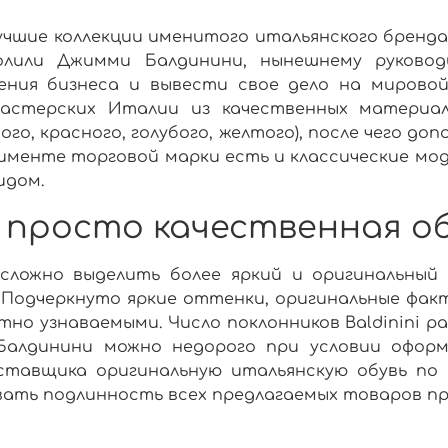
учшие коллекции именитого итальянского бренда
олили Джимми Балдинини, нынешнему руково
ния бизнеса и вывести свое дело на мировой
мастерских
Италии
из качественных материал
ного
, красного,
голубого
, желтого), после чего 
тименте торговой марки есть и классические мо
идом.
ем просто качественная о
сложно выделить более яркий и оригинальный
 Подчеркнуто яркие оттенки, оригинальные фак
тно узнаваемыми. Число поклонников
Baldinini
ра
Балдинини
можно
недорого
при условии оформ
оставщика
оригинальную
итальянскую
обувь по
ать подлинность всех предлагаемых товаров пр