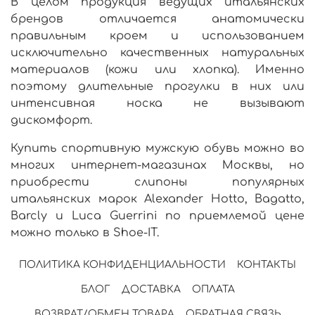
В целом продукция ведущих итальянских
брендов отличается анатомически
правильным кроем и использованием
исключительно качественных натуральных
материалов (кожи или хлопка). Именно
поэтому длительные прогулки в них или
интенсивная носка не вызывают
дискомфорт.
Купить
спортивную
мужскую
обувь можно во
многих
интернет-магазинах Москвы, но
приобрести
слипоны
популярных
и
тальянских
марок Alexander Hotto, Bagatto,
Barcly и Luca Guerrini по приемлемой цене
можно только в Shoe-IT.
ПОЛИТИКА КОНФИДЕНЦИАЛЬНОСТИ
КОНТАКТЫ
БЛОГ
ДОСТАВКА
ОПЛАТА
ВОЗВРАТ/ОБМЕН ТОВАРА
ОБРАТНАЯ СВЯЗЬ