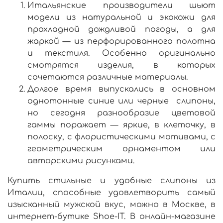
Итальянские производители шьют
модели из натуральной и экокожи для
прохладной дождливой погоды, а для
жаркой — из перфорированного полотна
и текстиля. Особенно оригинально
смотрятся изделия, в которых
сочетаются различные материалы.
Долгое время выпускались в основном
однотонные синие или черные слипоны,
но сегодня разнообразие цветовой
гаммы поражает — яркие, в клеточку, в
полоску, с флористическими мотивами, с
геометрическим орнаментом или
авторскими рисунками.
Купить
стильные и удобные
слипоны из
Италии
, способные удовлетворить самый
изысканный
мужской
вкус, можно
в Москве
, в
интернет-бутике Shoe-IT. В онлайн-магазине