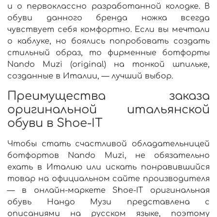
и о первоклассно разработанной колодке. В
обуви данного бренда ножка всегда
чувствует себя комфортно. Если вы мечтали
о каблуке, но боялись попробовать создать
стильный образ, то
фирменные ботфорты
Nando Muzi
(
original)
на тонкой
шпильке,
созданные в
Италии,
— лучший выбор.
Преимущества заказа
оригинальной итальянской
обуви в Shoe-IT
Чтобы стать счастливой обладательницей
ботфортов
Nando Muzi
, не обязательно
ехать в
Италию
или искать понравившийся
товар на
официальном сайте
производителя
— в онлайн-маркете Shoe-IT оригинальная
обувь
Нандо Музи
представлена с
описаниями
на русском
языке, поэтому