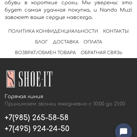
обуви в короткие сроки. Мы уверены: это
будет самая удачная покупка, и Nando Muzi
завоюет ваше сердце навсегда.
ПОЛИТИКА КОНФИДЕНЦИАЛЬНОСТИ
КОНТАКТЫ
БЛОГ
ДОСТАВКА
ОПЛАТА
ВОЗВРАТ/ОБМЕН ТОВАРА
ОБРАТНАЯ СВЯЗЬ
Горячая линия
Принимаем звонки ежедневно с 10:00 до 21:00
+7(985) 265-58-58
+7(495) 924-24-50