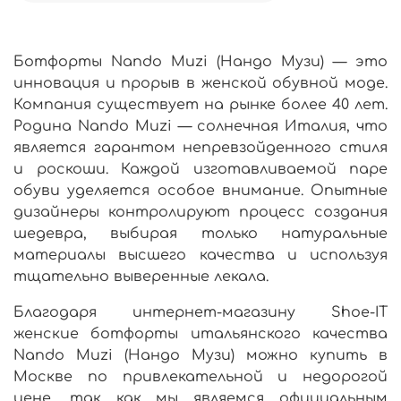
Ботфорты Nando Muzi (Нандо Музи) — это
инновация и прорыв в женской обувной моде.
Компания существует на рынке более 40 лет.
Родина Nando Muzi — солнечная Италия, что
является гарантом непревзойденного стиля
и роскоши. Каждой изготавливаемой паре
обуви уделяется особое внимание. Опытные
дизайнеры контролируют процесс создания
шедевра, выбирая только натуральные
материалы высшего качества и используя
тщательно выверенные лекала.
Благодаря
интернет-магазину
Shoe-IT
женские
ботфорты
итальянского
качества
Nando Muzi (Нандо Музи)
можно
купить
в
Москве
по привлекательной и
недорогой
цене
, так как мы являемся
официальным