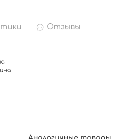
стики
Отзывы
на
чина
Аналогичные товары