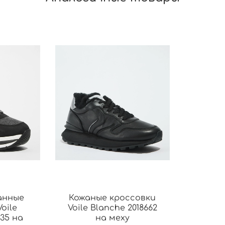
анные
Кожаные кроссовки
oile
Voile Blanche 2018662
235 на
на меху