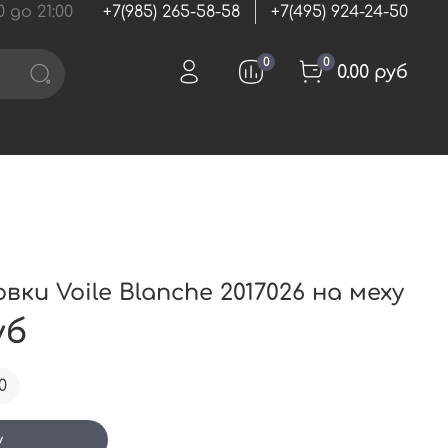
 до 21:00
+7(985) 265-58-58
+7(495) 924-24-50
0
0
0.00 руб
ки Voile Blanche 2017026 на меху
уб
0
у