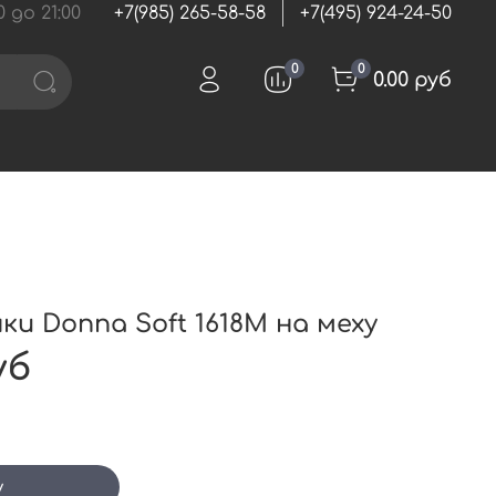
 до 21:00
+7(985) 265-58-58
+7(495) 924-24-50
0
0
0.00 руб
и Donna Soft 1618М на меху
уб
у