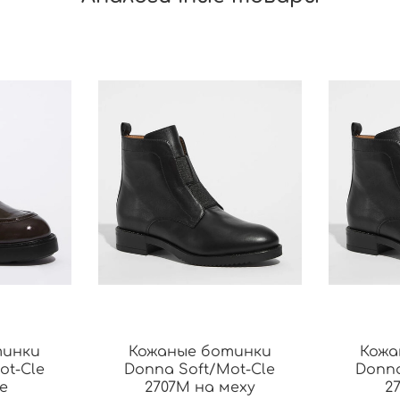
тинки
Кожаные ботинки
Кожа
ot-Cle
Donna Soft/Mot-Cle
Donna
е
2707М на меху
2