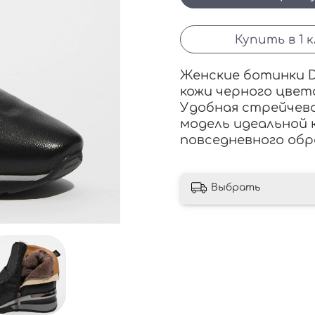
Купить в 1 
Женские ботинки D
кожи черного цвет
У
добная стрейчева
модель идеальной к
повседневного обр
Выбрать