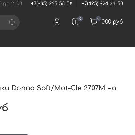
 до 21:00
+7(985) 265-58-58
+7(495) 924-24-50
0
0
0.00 руб
и Donna Soft/Mot-Cle 2707М на
уб