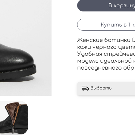
В корзин
Купить в 1 
Женские ботинки D
кожи черного цвет
У
добная стрейчева
модель идеальной к
повседневного обр
Выбрать