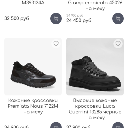
М393124А
Giampieronicola 45026
на меху
34 900 руб
32 500 руб
24 450 руб
Кожаные кроссовки
Высокие кожаные
Premiata Nous 7122М
кроссовки Luca
на меху
Guerrini 13285 черные
на меху
36 900 руб
37 900 руб