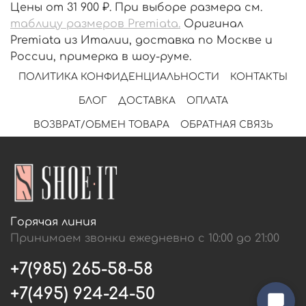
Цены от 31 900 ₽.
При выборе размера см.
таблицу размеров Premiata
.
Оригинал
Premiata из Италии, доставка по Москве и
России, примерка в шоу-руме.
ПОЛИТИКА КОНФИДЕНЦИАЛЬНОСТИ
КОНТАКТЫ
БЛОГ
ДОСТАВКА
ОПЛАТА
ВОЗВРАТ/ОБМЕН ТОВАРА
ОБРАТНАЯ СВЯЗЬ
Горячая линия
Принимаем звонки ежедневно с 10:00 до 21:00
+7(985) 265-58-58
+7(495) 924-24-50