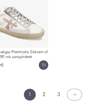
кеды Premiata Steven-d
281 на шнуровке
уб
1
2
3